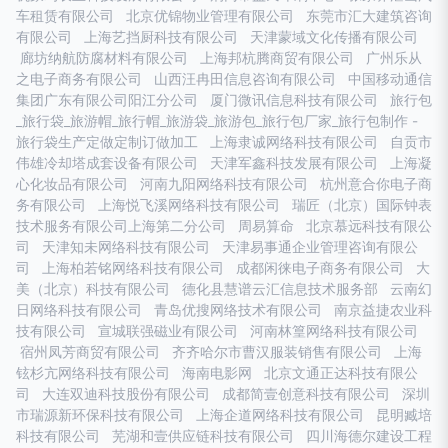
车租赁有限公司
北京优锦物业管理有限公司
东莞市汇大建筑咨询
有限公司
上海艺挡厨科技有限公司
天津蒙域文化传播有限公司
廊坊纳航防腐材料有限公司
上海邦杭腾商贸有限公司
广州乐从
之电子商务有限公司
山西汪冉田信息咨询有限公司
中国移动通信
集团广东有限公司阳江分公司
厦门微讯信息科技有限公司
旅行包
_旅行袋_旅游帽_旅行帽_旅游袋_旅游包_旅行包厂家_旅行包制作 -
旅行袋生产定做定制订做加工
上海隶诚网络科技有限公司
自贡市
伟雄冷却塔成套设备有限公司
天津军鑫科技发展有限公司
上海凝
心化妆品有限公司
河南九阳网络科技有限公司
杭州意合你电子商
务有限公司
上海悦飞溪网络科技有限公司
瑞匠（北京）国际钟表
技术服务有限公司上海第二分公司
周易算命
北京慕远科技有限公
司
天津知未网络科技有限公司
天津易事通企业管理咨询有限公
司
上海柏若铭网络科技有限公司
成都闲徕电子商务有限公司
大
美（北京）科技有限公司
德化县慧谱云汇信息技术服务部
云南幻
日网络科技有限公司
青岛优搜网络技术有限公司
南京益捷农业科
技有限公司
宣城联强磁业有限公司
河南林篁网络科技有限公司
宿州凤芳商贸有限公司
齐齐哈尔市曹汉服装销售有限公司
上海
铉杉亢网络科技有限公司
海南电影网
北京文通正达科技有限公
司
大连双迪科技股份有限公司
成都简壹创意科技有限公司
深圳
市瑞源新环保科技有限公司
上海企道网络科技有限公司
昆明臧培
科技有限公司
芜湖和壹供应链科技有限公司
四川海德尔建设工程